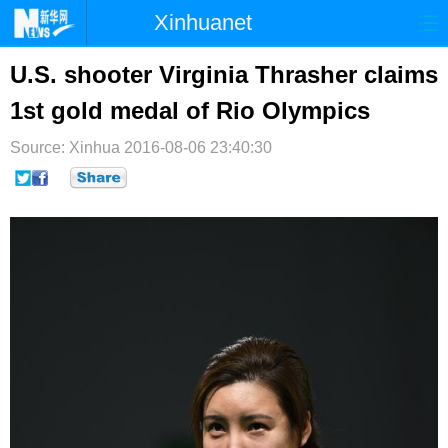
Xinhuanet
首页
时政
国际
港澳
U.S. shooter Virginia Thrasher claims
1st gold medal of Rio Olympics
台湾
财经
法治
社会
Source: Xinhua
纪检
2016-08-06 23:40:30
体育
科技
军事
文娱
图片
视频
论坛
博客
微博