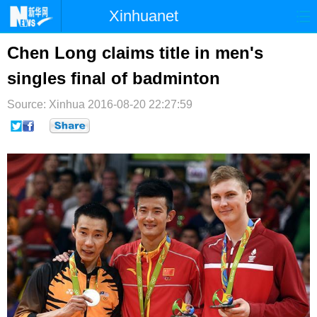
Xinhuanet
首页
时政
国际
港澳
Chen Long claims title in men's
singles final of badminton
台湾
财经
法治
社会
Source: Xinhua
纪检
2016-08-20 22:27:59
体育
科技
军事
文娱
图片
视频
论坛
博客
微博