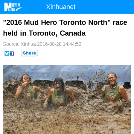
Xinhuanet
首页
时政
国际
港澳
"2016 Mud Hero Toronto North" race
held in Toronto, Canada
台湾
财经
法治
社会
Source: Xinhua
纪检
2016-08-28 14:44:52
体育
科技
军事
文娱
图片
视频
论坛
博客
微博