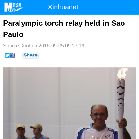
Xinhuanet
首页
时政
国际
港澳
Paralympic torch relay held in Sao
Paulo
台湾
财经
法治
社会
Source: Xinhua
纪检
2016-09-05 09:27:19
体育
科技
军事
文娱
图片
视频
论坛
博客
微博