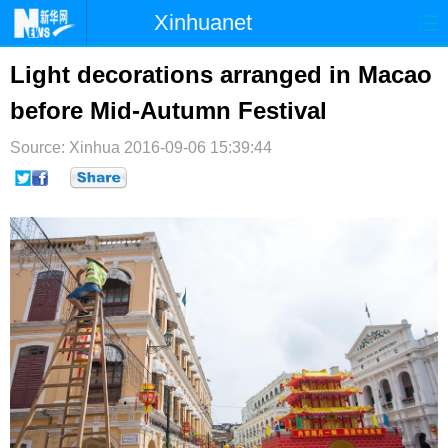
Xinhuanet
首页
时政
国际
港澳
Light decorations arranged in Macao
before Mid-Autumn Festival
台湾
财经
法治
社会
Source: Xinhua
纪检
2016-09-06 15:39:44
体育
科技
军事
文娱
图片
视频
论坛
博客
微博