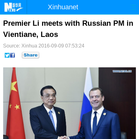
Xinhuanet
首页
时政
国际
港澳
Premier Li meets with Russian PM in
Vientiane, Laos
台湾
财经
法治
社会
Source: Xinhua
纪检
2016-09-09 07:53:24
体育
科技
军事
文娱
图片
视频
论坛
博客
微博