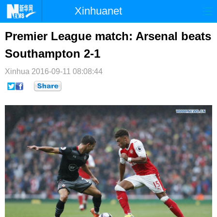
Xinhuanet
首页
时政
国际
港澳
Premier League match: Arsenal beats
Southampton 2-1
台湾
财经
法治
社会
Xinhua
纪检
2016-09-11 08:08:44
体育
科技
军事
文娱
图片
视频
论坛
博客
微博