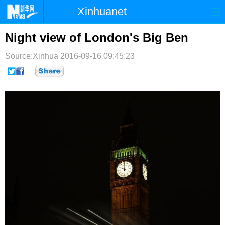
Xinhuanet
首页
时政
国际
港澳
Night view of London's Big Ben
台湾
财经
法治
社会
Source:Xinhua
2016-09-16 09:45:23
纪检
体育
科技
军事
文娱
图片
视频
论坛
博客
微博