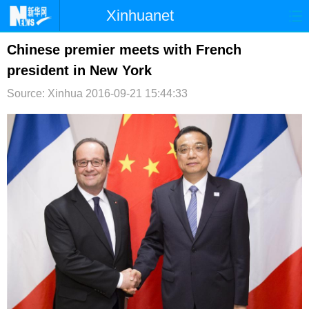
Xinhuanet
首页
时政
国际
港澳
Chinese premier meets with French
president in New York
台湾
财经
法治
社会
Source: Xinhua
2016-09-21 15:44:33
纪检
体育
科技
军事
文娱
图片
视频
论坛
博客
微博