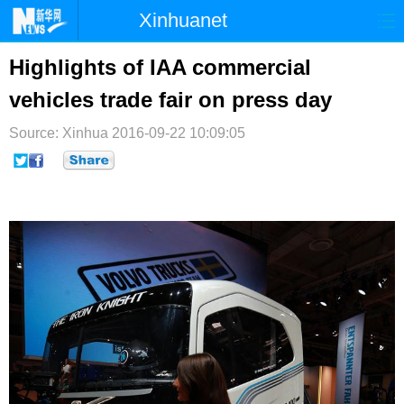
Xinhuanet
首页
时政
国际
港澳
Highlights of IAA commercial
vehicles trade fair on press day
台湾
财经
法治
社会
Source: Xinhua
纪检
2016-09-22 10:09:05
体育
科技
军事
文娱
图片
视频
论坛
博客
微博