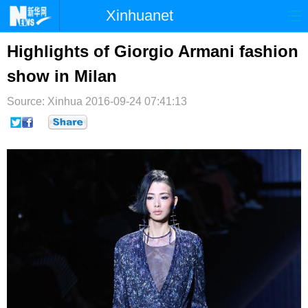
Xinhuanet
首页
时政
国际
港澳
Highlights of Giorgio Armani fashion
show in Milan
台湾
财经
法治
社会
Source: Xinhua
纪检
2016-09-24 07:41:13
体育
科技
军事
文娱
图片
视频
论坛
博客
微博