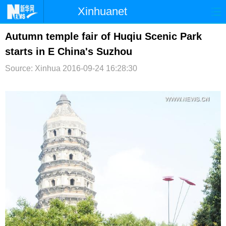
Xinhuanet
首页
时政
国际
港澳
Autumn temple fair of Huqiu Scenic Park
starts in E China's Suzhou
台湾
财经
法治
社会
Source: Xinhua
2016-09-24 16:28:30
纪检
体育
科技
军事
文娱
图片
视频
论坛
博客
微博