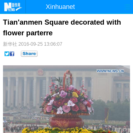
Xinhuanet
首页
时政
国际
港澳
Tian'anmen Square decorated with
flower parterre
台湾
财经
法治
社会
纪检
体育
科技
军事
新华社
2016-09-25 13:06:07
文娱
图片
视频
论坛
博客
微博