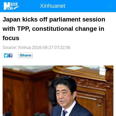
Xinhuanet
首页
时政
国际
港澳
Japan kicks off parliament session
with TPP, constitutional change in
台湾
财经
法治
社会
focus
纪检
体育
科技
军事
Source: Xinhua
2016-09-27 07:22:56
文娱
图片
视频
论坛
博客
微博