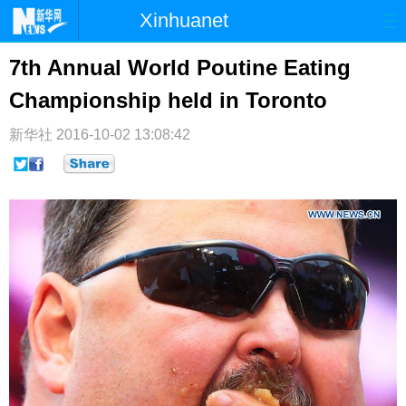
Xinhuanet
首页
时政
国际
港澳
7th Annual World Poutine Eating
Championship held in Toronto
台湾
财经
法治
社会
纪检
体育
科技
军事
新华社
2016-10-02 13:08:42
文娱
图片
视频
论坛
博客
微博