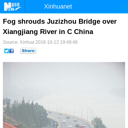
Xinhuanet
首页
时政
国际
港澳
Fog shrouds Juzizhou Bridge over
Xiangjiang River in C China
台湾
财经
法治
社会
Source: Xinhua
纪检
2016-10-12 19:48:46
体育
科技
军事
文娱
图片
视频
论坛
博客
微博