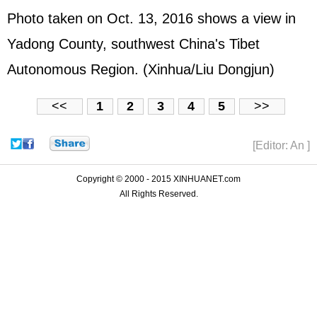
Photo taken on Oct. 13, 2016 shows a view in
Yadong County, southwest China's Tibet
Autonomous Region. (Xinhua/Liu Dongjun)
<<
1
2
3
4
5
>>
[Editor: An ]
Copyright © 2000 - 2015 XINHUANET.com
All Rights Reserved.