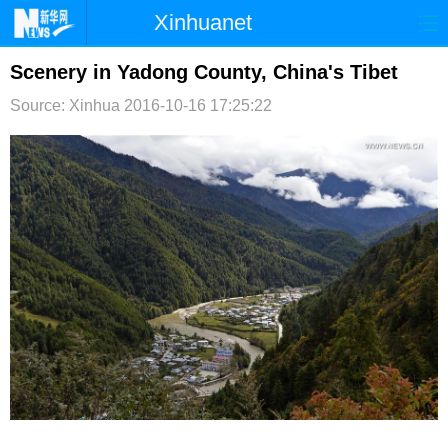
Xinhuanet
首页
时政
国际
港澳
Scenery in Yadong County, China's Tibet
Source: Xinhua
2016-10-16 17:25:22
台湾
财经
法治
社会
纪检
体育
科技
军事
文娱
图片
视频
论坛
博客
微博