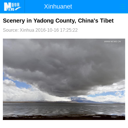
Xinhuanet
首页
时政
国际
港澳
Scenery in Yadong County, China's Tibet
Source: Xinhua
2016-10-16 17:25:22
台湾
财经
法治
社会
纪检
体育
科技
军事
文娱
图片
视频
论坛
博客
微博