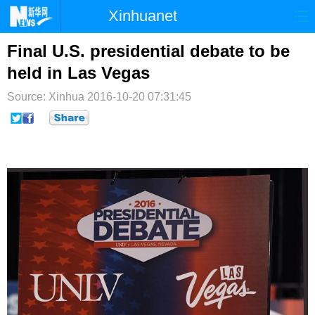
Xinhuanet
首页
时政
国际
港澳
Final U.S. presidential debate to be
held in Las Vegas
台湾
财经
法治
社会
Source: Xinhua
2016-10-20 07:31:45
纪检
体育
科技
军事
文娱
图片
视频
论坛
博客
微博