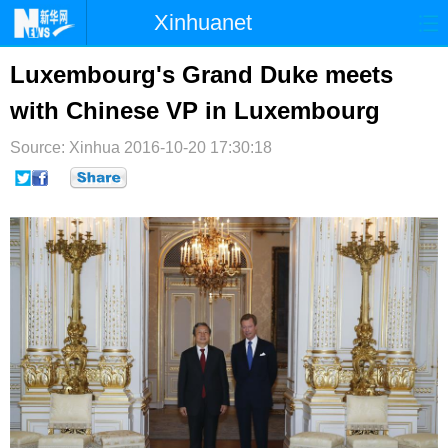
Xinhuanet
首页
时政
国际
港澳
Luxembourg's Grand Duke meets
with Chinese VP in Luxembourg
台湾
财经
法治
社会
Source: Xinhua
纪检
2016-10-20 17:30:18
体育
科技
军事
文娱
图片
视频
论坛
博客
微博