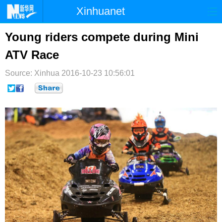
Xinhuanet
首页
时政
国际
港澳
Young riders compete during Mini
ATV Race
台湾
财经
法治
社会
Source: Xinhua
纪检
2016-10-23 10:56:01
体育
科技
军事
文娱
图片
视频
论坛
博客
微博