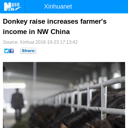
Xinhuanet
首页
时政
国际
港澳
Donkey raise increases farmer's
income in NW China
台湾
财经
法治
社会
Source: Xinhua
纪检
2016-10-23 17:13:42
体育
科技
军事
文娱
图片
视频
论坛
博客
微博