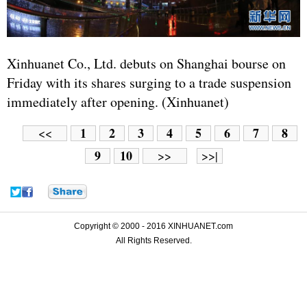
Xinhuanet Co., Ltd. debuts on Shanghai bourse on
Friday with its shares surging to a trade suspension
immediately after opening. (Xinhuanet)
1
2
3
4
5
6
7
8
<<
9
10
>>
>>|
Copyright © 2000 - 2016 XINHUANET.com
All Rights Reserved.