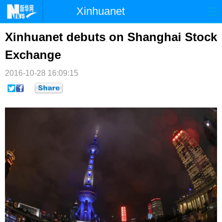
Xinhuanet
首页
时政
国际
港澳
Xinhuanet debuts on Shanghai Stock
Exchange
台湾
财经
法治
社会
2016-10-28 16:09:15
纪检
体育
科技
军事
文娱
图片
视频
论坛
博客
微博