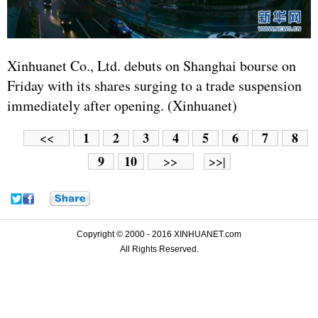
Xinhuanet Co., Ltd. debuts on Shanghai bourse on
Friday with its shares surging to a trade suspension
immediately after opening. (Xinhuanet)
1
2
3
4
5
6
7
8
<<
9
10
>>
>>|
Copyright © 2000 - 2016 XINHUANET.com
All Rights Reserved.