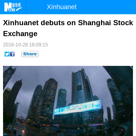
Xinhuanet
首页
时政
国际
港澳
Xinhuanet debuts on Shanghai Stock
Exchange
台湾
财经
法治
社会
2016-10-28 16:09:15
纪检
体育
科技
军事
文娱
图片
视频
论坛
博客
微博