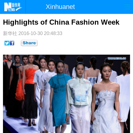
Xinhuanet
首页
时政
国际
港澳
Highlights of China Fashion Week
台湾
财经
法治
社会
新华社
2016-10-30 20:48:33
纪检
体育
科技
军事
文娱
图片
视频
论坛
博客
微博