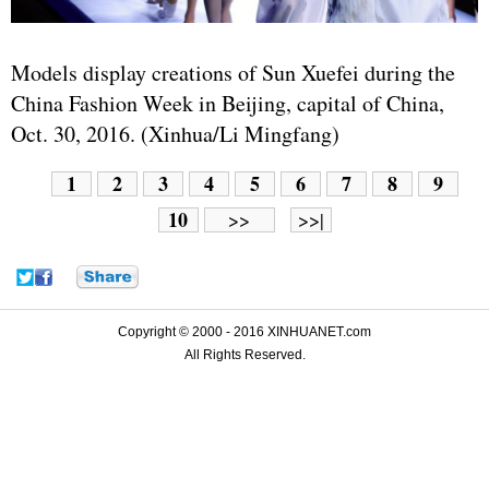
Models display creations of Sun Xuefei during the
China Fashion Week in Beijing, capital of China,
Oct. 30, 2016. (Xinhua/Li Mingfang)
1
2
3
4
5
6
7
8
9
10
>>
>>|
Copyright © 2000 - 2016 XINHUANET.com
All Rights Reserved.