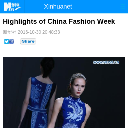
Xinhuanet
首页
时政
国际
港澳
Highlights of China Fashion Week
台湾
财经
法治
社会
新华社
2016-10-30 20:48:33
纪检
体育
科技
军事
文娱
图片
视频
论坛
博客
微博