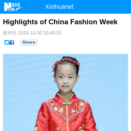
Xinhuanet
首页
时政
国际
港澳
Highlights of China Fashion Week
台湾
财经
法治
社会
新华社
2016-10-30 20:48:33
纪检
体育
科技
军事
文娱
图片
视频
论坛
博客
微博