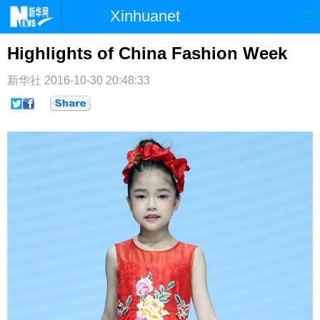
Xinhuanet
首页
时政
国际
港澳
Highlights of China Fashion Week
台湾
财经
法治
社会
新华社
2016-10-30 20:48:33
纪检
体育
科技
军事
文娱
图片
视频
论坛
博客
微博