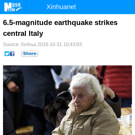
Xinhuanet
首页
时政
国际
港澳
6.5-magnitude earthquake strikes
central Italy
台湾
财经
法治
社会
Source: Xinhua
纪检
2016-10-31 10:43:03
体育
科技
军事
文娱
图片
视频
论坛
博客
微博