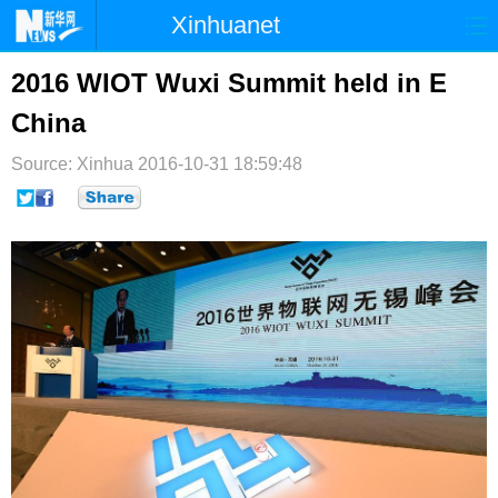
Xinhuanet
首页
时政
国际
港澳
2016 WIOT Wuxi Summit held in E
China
台湾
财经
法治
社会
Source: Xinhua
纪检
2016-10-31 18:59:48
体育
科技
军事
文娱
图片
视频
论坛
博客
微博