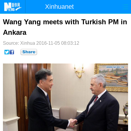
Xinhuanet
首页
时政
国际
港澳
Wang Yang meets with Turkish PM in
Ankara
台湾
财经
法治
社会
Source: Xinhua
纪检
2016-11-05 08:03:12
体育
科技
军事
文娱
图片
视频
论坛
博客
微博