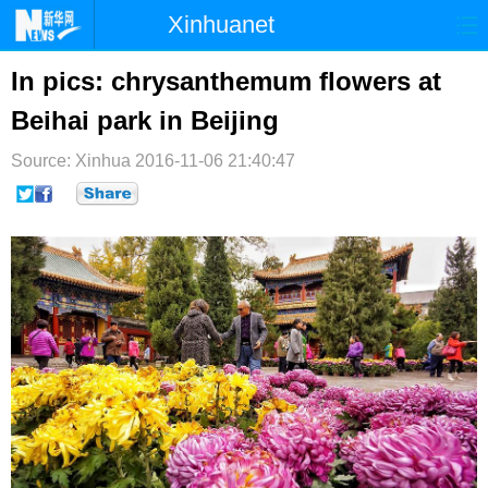
Xinhuanet
首页
时政
国际
港澳
In pics: chrysanthemum flowers at
Beihai park in Beijing
台湾
财经
法治
社会
Source: Xinhua
纪检
2016-11-06 21:40:47
体育
科技
军事
文娱
图片
视频
论坛
博客
微博