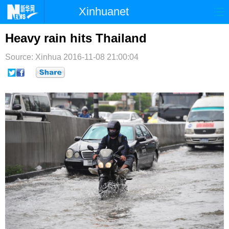
Xinhuanet
首页
时政
国际
港澳
Heavy rain hits Thailand
台湾
财经
法治
社会
Source: Xinhua
2016-11-08 21:00:04
纪检
体育
科技
军事
文娱
图片
视频
论坛
博客
微博