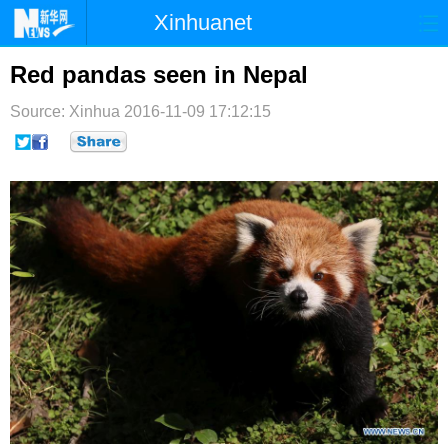
Xinhuanet
首页
时政
国际
港澳
Red pandas seen in Nepal
台湾
财经
法治
社会
Source: Xinhua
2016-11-09 17:12:15
纪检
体育
科技
军事
文娱
图片
视频
论坛
博客
微博