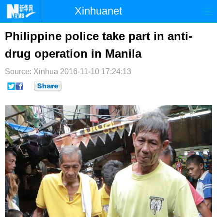
Xinhuanet
首页
时政
国际
港澳
Philippine police take part in anti-
drug operation in Manila
台湾
财经
法治
社会
Source: Xinhua
纪检
2016-11-10 17:24:13
体育
科技
军事
文娱
图片
视频
论坛
博客
微博