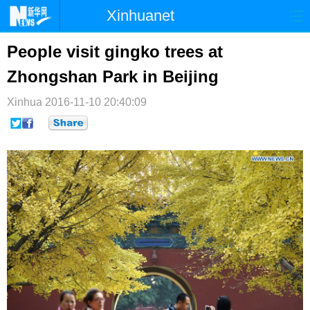
Xinhuanet
首页
时政
国际
港澳
People visit gingko trees at
Zhongshan Park in Beijing
台湾
财经
法治
社会
Xinhua
纪检
2016-11-10 20:40:09
体育
科技
军事
文娱
图片
视频
论坛
博客
微博