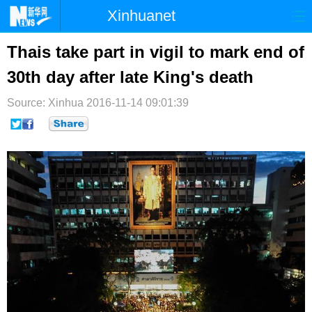
Xinhuanet
首页
时政
国际
港澳
Thais take part in vigil to mark end of
30th day after late King's death
台湾
财经
法治
社会
Source: Xinhua
纪检
2016-11-14 09:01:39
体育
科技
军事
文娱
图片
视频
论坛
博客
微博