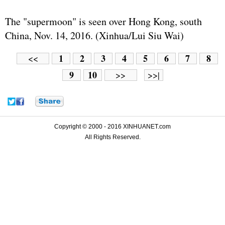
The "supermoon" is seen over Hong Kong, south
China, Nov. 14, 2016. (Xinhua/Lui Siu Wai)
1
2
3
4
5
6
7
8
<<
9
10
>>
>>|
Copyright © 2000 - 2016 XINHUANET.com
All Rights Reserved.