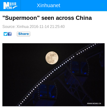
Xinhuanet
首页
时政
国际
港澳
"Supermoon" seen across China
台湾
财经
法治
社会
Source: Xinhua
2016-11-14 21:25:40
纪检
体育
科技
军事
文娱
图片
视频
论坛
博客
微博