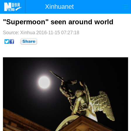
Xinhuanet
首页
时政
国际
港澳
"Supermoon" seen around world
台湾
财经
法治
社会
Source: Xinhua
2016-11-15 07:27:18
纪检
体育
科技
军事
文娱
图片
视频
论坛
博客
微博