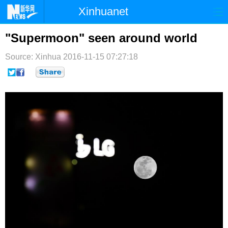
Xinhuanet
首页
时政
国际
港澳
"Supermoon" seen around world
台湾
财经
法治
社会
Source: Xinhua
2016-11-15 07:27:18
纪检
体育
科技
军事
文娱
图片
视频
论坛
博客
微博