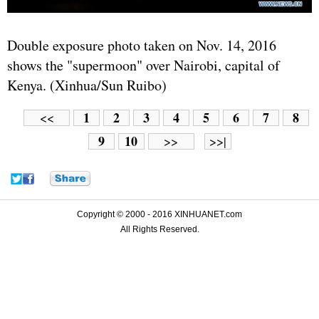
Double exposure photo taken on Nov. 14, 2016
shows the "supermoon" over Nairobi, capital of
Kenya. (Xinhua/Sun Ruibo)
1
2
3
4
5
6
7
8
<<
9
10
>>
>>|
Copyright © 2000 - 2016 XINHUANET.com
All Rights Reserved.