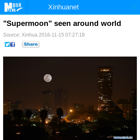
Xinhuanet
首页
时政
国际
港澳
"Supermoon" seen around world
台湾
财经
法治
社会
Source: Xinhua
2016-11-15 07:27:18
纪检
体育
科技
军事
文娱
图片
视频
论坛
博客
微博