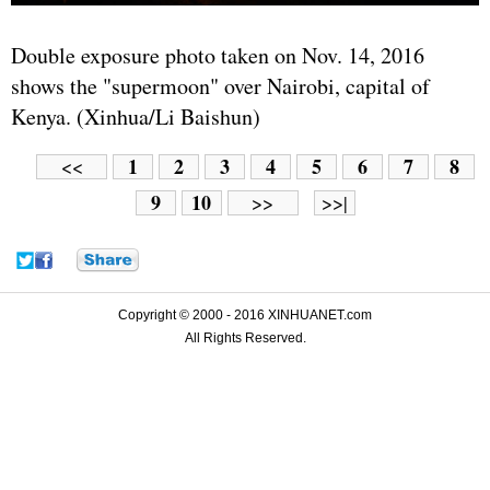
Double exposure photo taken on Nov. 14, 2016
shows the "supermoon" over Nairobi, capital of
Kenya. (Xinhua/Li Baishun)
1
2
3
4
5
6
7
8
<<
9
10
>>
>>|
Copyright © 2000 - 2016 XINHUANET.com
All Rights Reserved.