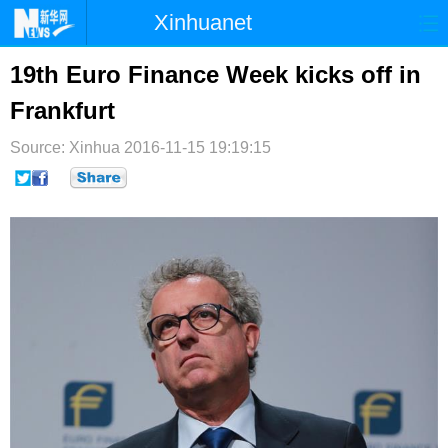
Xinhuanet
首页
时政
国际
港澳
19th Euro Finance Week kicks off in
Frankfurt
台湾
财经
法治
社会
Source: Xinhua
纪检
2016-11-15 19:19:15
体育
科技
军事
文娱
图片
视频
论坛
博客
微博