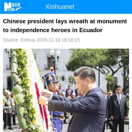
Xinhuanet
首页
时政
国际
港澳
Chinese president lays wreath at monument
to independence heroes in Ecuador
台湾
财经
法治
社会
Source: Xinhua
2016-11-19 16:18:15
纪检
体育
科技
军事
文娱
图片
视频
论坛
博客
微博