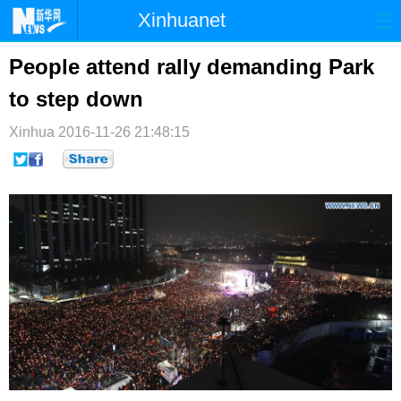
Xinhuanet
首页
时政
国际
港澳
People attend rally demanding Park
to step down
台湾
财经
法治
社会
Xinhua
纪检
2016-11-26 21:48:15
体育
科技
军事
文娱
图片
视频
论坛
博客
微博