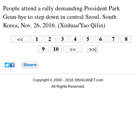
People attend a rally demanding President Park
Geun-hye to step down in central Seoul, South
Korea, Nov. 26, 2016. (Xinhua/Yao Qilin)
1
2
3
4
5
6
7
8
<<
9
10
>>
>>|
Copyright © 2000 - 2016 XINHUANET.com
All Rights Reserved.