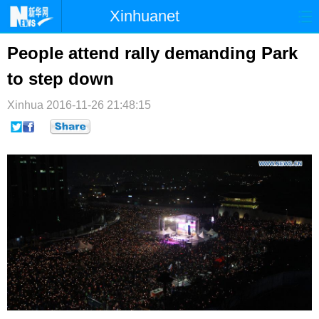
Xinhuanet
首页
时政
国际
港澳
People attend rally demanding Park
to step down
台湾
财经
法治
社会
Xinhua
纪检
2016-11-26 21:48:15
体育
科技
军事
文娱
图片
视频
论坛
博客
微博