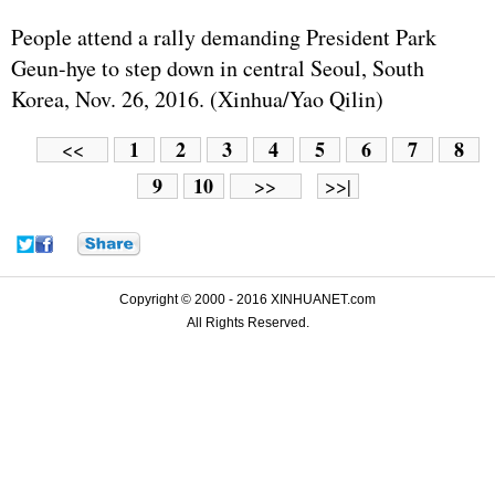
People attend a rally demanding President Park
Geun-hye to step down in central Seoul, South
Korea, Nov. 26, 2016. (Xinhua/Yao Qilin)
1
2
3
4
5
6
7
8
<<
9
10
>>
>>|
Copyright © 2000 - 2016 XINHUANET.com
All Rights Reserved.