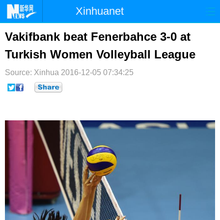
Xinhuanet
首页
时政
国际
港澳
Vakifbank beat Fenerbahce 3-0 at
Turkish Women Volleyball League
台湾
财经
法治
社会
Source: Xinhua
纪检
2016-12-05 07:34:25
体育
科技
军事
文娱
图片
视频
论坛
博客
微博