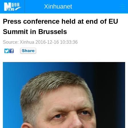
Xinhuanet
首页
时政
国际
港澳
Press conference held at end of EU
Summit in Brussels
台湾
财经
法治
社会
Source: Xinhua
纪检
2016-12-16 10:33:36
体育
科技
军事
文娱
图片
视频
论坛
博客
微博