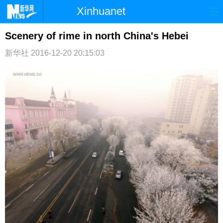
Xinhuanet
首页
时政
国际
港澳
Scenery of rime in north China's Hebei
新华社
台湾
2016-12-20 20:15:03
财经
法治
社会
纪检
体育
科技
军事
文娱
图片
视频
论坛
博客
微博