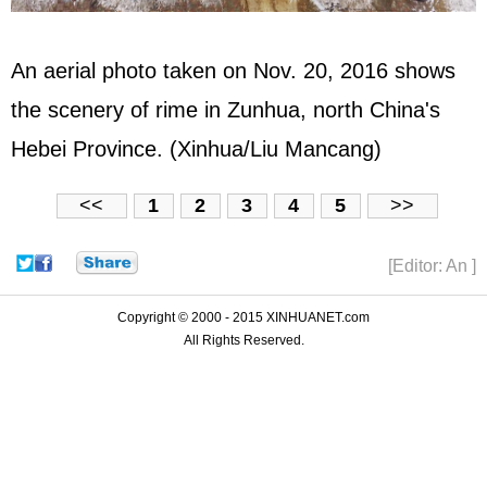
An aerial photo taken on Nov. 20, 2016 shows
the scenery of rime in Zunhua, north China's
Hebei Province. (Xinhua/Liu Mancang)
<<
1
2
3
4
5
>>
[Editor: An ]
Copyright © 2000 - 2015 XINHUANET.com
All Rights Reserved.