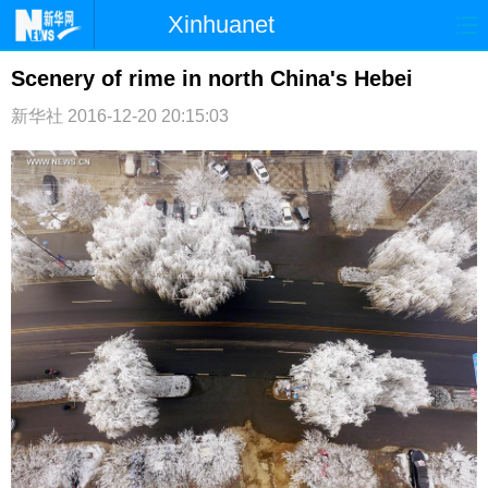
Xinhuanet
首页
时政
国际
港澳
Scenery of rime in north China's Hebei
新华社
台湾
2016-12-20 20:15:03
财经
法治
社会
纪检
体育
科技
军事
文娱
图片
视频
论坛
博客
微博