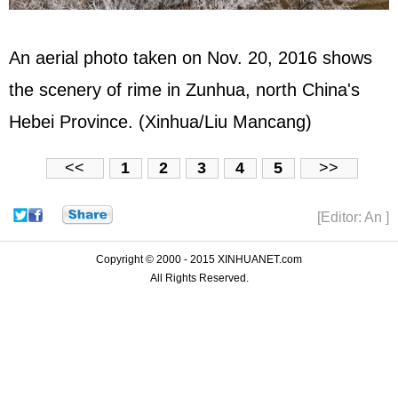
An aerial photo taken on Nov. 20, 2016 shows
the scenery of rime in Zunhua, north China's
Hebei Province. (Xinhua/Liu Mancang)
<<
1
2
3
4
5
>>
[Editor: An ]
Copyright © 2000 - 2015 XINHUANET.com
All Rights Reserved.