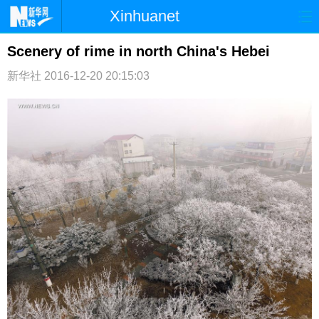
Xinhuanet
首页
时政
国际
港澳
Scenery of rime in north China's Hebei
新华社
台湾
2016-12-20 20:15:03
财经
法治
社会
纪检
体育
科技
军事
文娱
图片
视频
论坛
博客
微博